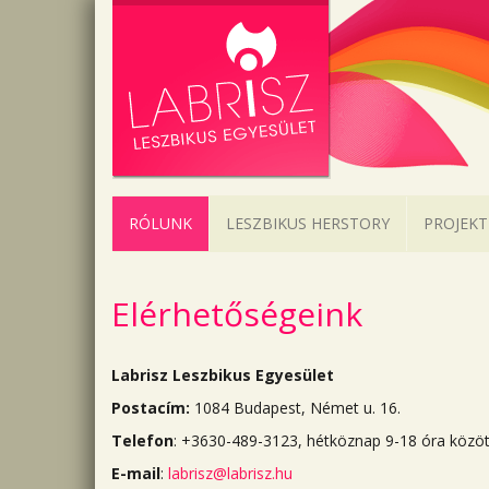
RÓLUNK
LESZBIKUS HERSTORY
PROJEKT
Elérhetőségeink
Labrisz Leszbikus Egyesület
Postacím:
1084 Budapest, Német u. 16.
Telefon
: +3630-489-3123, hétköznap 9-18 óra közöt
E-mail
:
labrisz@labrisz.hu