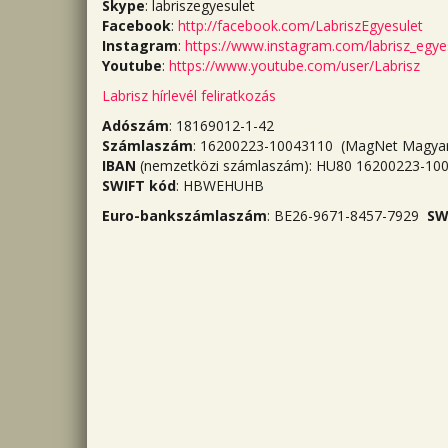
Skype
: labriszegyesulet
Facebook
:
http://facebook.com/LabriszEgyesulet
Instagram
:
https://www.instagram.com/labrisz_egye
Youtube
:
https://www.youtube.com/user/Labrisz
Labrisz hírlevél feliratkozás
Adószám
: 18169012-1-42
Számlaszám
: 16200223-10043110 (MagNet Magyar 
IBAN
(nemzetközi számlaszám): HU80 16200223-10
SWIFT kód
: HBWEHUHB
Euro-bankszámlaszám
: BE26-9671-8457-7929
SW