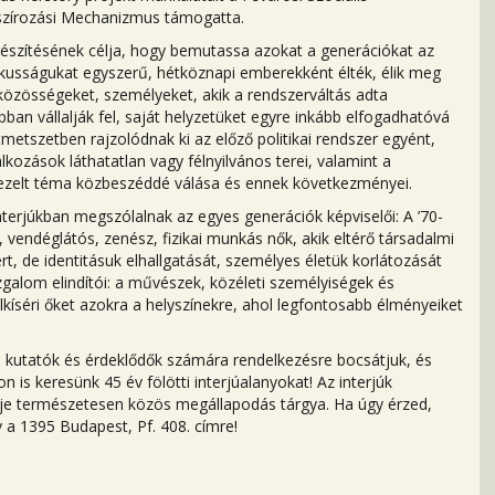
szírozási Mechanizmus támogatta.
észítésének célja, hogy bemutassa azokat a generációkat az
ikusságukat egyszerű, hétköznapi emberekként élték, élik meg
közösségeket, személyeket, akik a rendszerváltás adta
n vállalják fel, saját helyzetüket egyre inkább elfogadhatóvá
tmetszetben rajzolódnak ki az előző politikai rendszer egyént,
kozások láthatatlan vagy félnyilvános terei, valamint a
kezelt téma közbeszéddé válása és ennek következményei.
terjúkban megszólalnak az egyes generációk képviselői: A ’70-
, vendéglátós, zenész, fizikai munkás nők, akik eltérő társadalmi
t, de identitásuk elhallgatását, személyes életük korlátozását
galom elindítói: a művészek, közéleti személyiségek és
lkíséri őket azokra a helyszínekre, ahol legfontosabb élményeiket
a kutatók és érdeklődők számára rendelkezésre bocsátjuk, és
 is keresünk 45 év fölötti interjúalanyokat! Az interjúk
tje természetesen közös megállapodás tárgya. Ha úgy érzed,
 a 1395 Budapest, Pf. 408. címre!