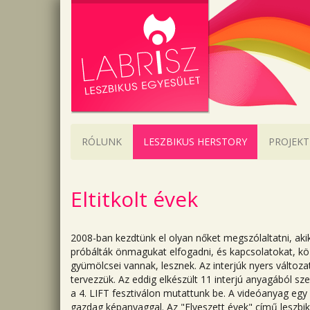
RÓLUNK
LESZBIKUS HERSTORY
PROJEKT
Eltitkolt évek
2008-ban kezdtünk el olyan nőket megszólaltatni, akik
próbálták önmagukat elfogadni, és kapcsolatokat, k
gyümölcsei vannak, lesznek. Az interjúk nyers válto
tervezzük. Az eddig elkészült 11 interjú anyagából sz
a 4. LIFT fesztiválon mutattunk be. A videóanyag eg
gazdag képanyaggal. Az "Elveszett évek" című leszbik