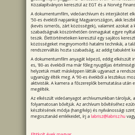
Közalapítványon keresztül az EGT és a Norvég Finan
A dokumentumfilm, videóarchívum és interjúkötet elk
’50-es évektől napjainkig Magyarországon, akik leszb
(kevés ismerős, zárt közösségek), valamint azokat a 
szabadságnak köszönhetően önmagukat egyre nyíltabba
teszik. Élettörténeteiken keresztül egy sajátos keresz
közösségeket megnyomorító hatalmi technikái, a talál
rendszerváltás hozta szabadság, az addig tabuként 
A dokumentumfilm anyagát képező, eddig elkészült in
es, ’80-as évekből ma már főleg nyugdíjas értelmiségi
helyzetük miatt másképpen látták ugyanazt a rendszer
ugyanúgy élték meg. A ’90-es évekből a leszbikus moz
aktivisták. A kamera a főszereplők bemutatása után e
megélték.
Az elkészült videóanyagot archívumunkban tároljuk, 
folyamatosan bővítjük. Az archívum bővítéséhez ezúton
készítésének módja (hang/kép) és nyilvánossági szin
megosztanád emlékeidet, írj a
labrisz@labrisz.hu
vagy
Eltitkolt évek magyar