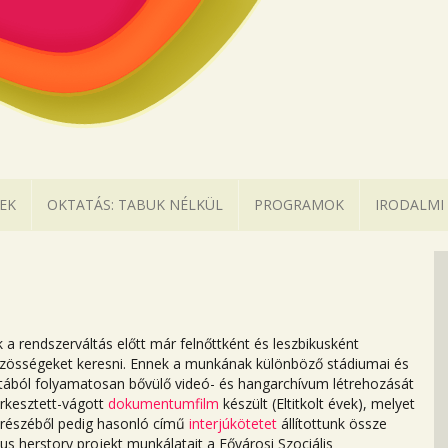
EK
OKTATÁS: TABUK NÉLKÜL
PROGRAMOK
IRODALMI
 a rendszerváltás előtt már felnőttként és leszbikusként
özösségeket keresni. Ennek a munkának különböző stádiumai és
zatából folyamatosan bővülő videó- és hangarchívum létrehozását
erkesztett-vágott
dokumentumfilm
készült (Eltitkolt évek), melyet
y részéből pedig hasonló című
interjúkötetet
állítottunk össze
us herstory projekt munkálatait a Fővárosi Szociális